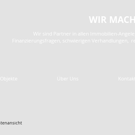
WIR MACH
Wir sind Partner in allen Immobilien-Angel
Finanzierungsfragen, schwierigen Verhandlungen, r
Objekte
Über Uns
Kontak
stenansicht